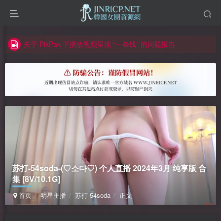
因粉丝房被举报给主播糟下架,我们提高了粉丝房购买门槛
所有ED2K链接仅支持115网盘/PikPak网盘，其它网盘均不支持
关于 PikPak 下播放视频呈现 “一条线” 的问题报告
如何获得 Jinricp.net 网站邀请码
正版声明: 警惕盗版网站冒充 Jinricp.net [20260605更新]
苏打-54soda-(♡소다♡) 个人直播 2024年3月 纯享版 合
集 [8V/10.1G]
首页
明星主播
苏打 54soda
正文