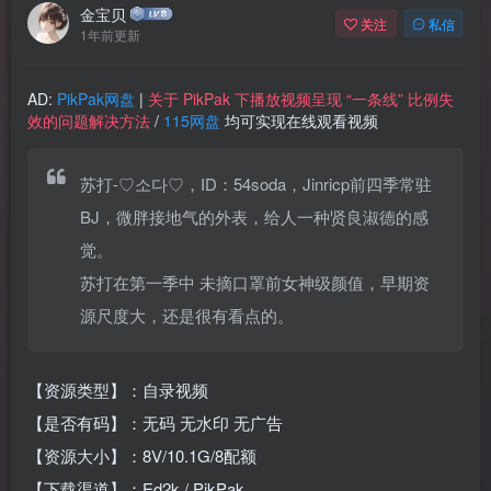
金宝贝
关注
私信
1年前更新
AD:
PikPak网盘
|
关于 PikPak 下播放视频呈现 “一条线” 比例失
效的问题解决方法
/
115网盘
均可实现在线观看视频
苏打-♡소다♡，ID：54soda，Jinricp前四季常驻
BJ，微胖接地气的外表，给人一种贤良淑德的感
觉。
苏打在第一季中 未摘口罩前女神级颜值，早期资
源尺度大，还是很有看点的。
【资源类型】：自录视频
【是否有码】：无码 无水印 无广告
【资源大小】：8V/10.1G/8配额
【下载渠道】：Ed2k / PikPak