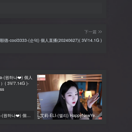
下一篇
-cool3333-(순덕) 個人直播(20240627)( 3V/14.1G )
歐依娜-o111na-(원하나❤️) 個人直播（20240621）( 3V/7.14G )
艾莉-ELI-(엘리) HappyNewYear 跨年直播 (20241231) 度盤 [3V/8.92G]