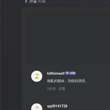
評論
共2條
killhimself
散亂的髮絲，別樣的誘惑。
2年前
回覆
qq30141728