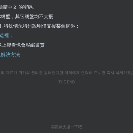
簡體中文 的密碼。
kPak網盤，其它網盤均不支援
k網盤, 特殊情況特別說明僅支援某個網盤；
這裡；
線上觀看也會壓縮畫質
問題解決方法
자료가 귀하의 권리를 침해한다면 저희에게 연락해 주시면 즉시 삭제하겠습니
THE END
喜歡就支援一下吧