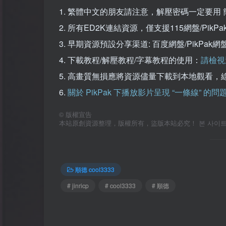
1. 繁體中文的朋友請注意，解壓密碼一定要用 
2. 所有ED2K連結資源，僅支援115網盤/Pi
3. 早期資源預設分享渠道: 百度網盤/PikPa
4. 下載教程/解壓教程/字幕教程的使用：
請檢視
5. 高畫質無損應將資源儘量下載到本地觀看，
6.
關於 PikPak 下播放影片呈現 “一條線” 的
©
版權宣告
本站原創資源整理，版權所有，盜版本站必究！ 본 사이트의 
順德 cool3333
# jinricp
# cool3333
# 順德