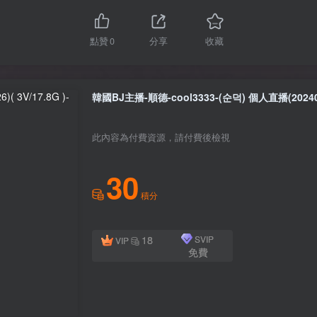
點贊
0
分享
收藏
韓國BJ主播-順德-cool3333-(순덕) 個人直播(20240626
此內容為付費資源，請付費後檢視
30
積分
18
SVIP
VIP
免費