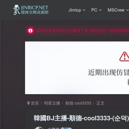
Jinricp
PC
MSCrew
如何獲得 Jinricp.net 網站邀請碼
正版宣告: 警惕盜版網站冒充 Jinricp.net [20260605
因粉絲房被舉報給主播糟下架,我們提高了粉絲房購
所有ED2K連結僅支援115網盤/PikPak網盤，其它
關於 PikPak 下播放影片呈現 “一條線” 的問題報告
如何獲得 Jinricp.net 網站邀請碼
正版宣告: 警惕盜版網站冒充 Jinricp.net [20260605
首頁
明星主播
順德 cool3333
正文
韓國BJ主播-順德-cool3333-(순덕) 個