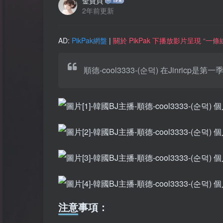
金寶貝
2年前更新
AD:
PikPak網盤
|
關於 PikPak 下播放影片呈現 “
順德-cool3333-(순덕) 在Jin
注意事項：