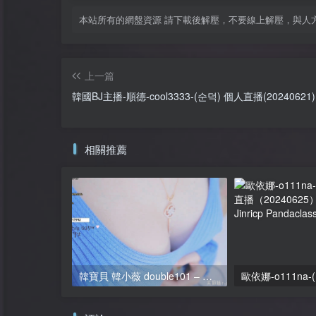
本站所有的網盤資源 請下載後解壓，不要線上解壓，與人
上一篇
韓國BJ主播-順德-cool3333-(순덕) 個人直播(20240621)(2
相關推薦
韓寶貝 韓小薇 double101 – 個人直播精選(三)該資源已重複 可要求退還積分