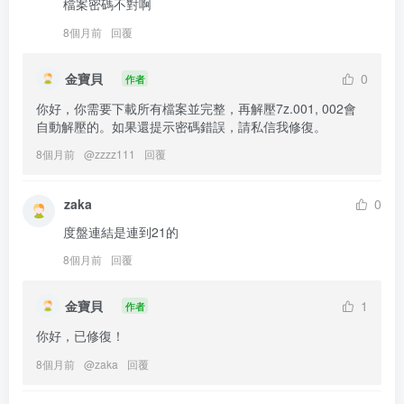
檔案密碼不對啊
8個月前
回覆
金寶貝
0
作者
你好，你需要下載所有檔案並完整，再解壓7z.001, 002會
自動解壓的。如果還提示密碼錯誤，請私信我修復。
8個月前
@
zzzz111
回覆
zaka
0
度盤連結是連到21的
8個月前
回覆
金寶貝
1
作者
你好，已修復！
8個月前
@
zaka
回覆