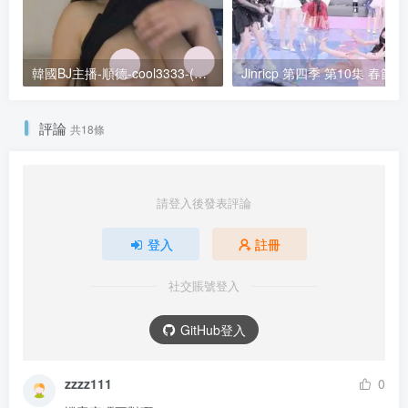
韓國BJ主播-順德-cool3333-(순덕) 個人直播 20240707 [3V/3.29G]
Jinr
評論
共18條
請登入後發表評論
登入
註冊
社交賬號登入
GitHub登入
zzzz111
0