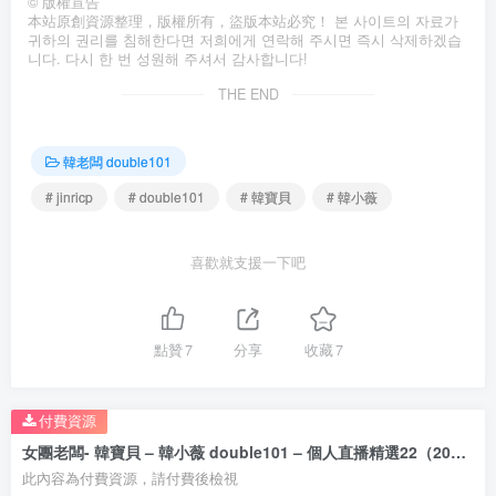
©
版權宣告
本站原創資源整理，版權所有，盜版本站必究！ 본 사이트의 자료가
귀하의 권리를 침해한다면 저희에게 연락해 주시면 즉시 삭제하겠습
니다. 다시 한 번 성원해 주셔서 감사합니다!
THE END
韓老闆 double101
# jinricp
# double101
# 韓寶貝
# 韓小薇
喜歡就支援一下吧
點贊
7
分享
收藏
7
付費資源
女團老闆- 韓寶貝 – 韓小薇 double101 – 個人直播精選22（20V/6.5G）
此內容為付費資源，請付費後檢視