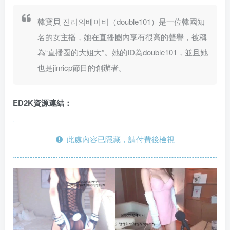
韓寶貝 진리의베이비（double101）是一位韓國知
名的女主播，她在直播圈內享有很高的聲譽，被稱
為“直播圈的大姐大”。她的ID為double101，並且她
也是jinricp節目的創辦者。
ED2K資源連結：
此處內容已隱藏，請付費後檢視