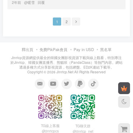
2年前
@
暖雪
回覆
1
2
釋出頁
免費PikPak會員
Pay in USD
黑名單
Jinricp資源網提供最全的韓國女團影視資源下載與線上觀看，特別專注
於Jinricp、韓國女團直播秀、熊貓班（PandaClass）等熱門內容。網站
透過多種方式分享影視資源，包括網盤、ED2K連結下載等。
Copyright © 2026 Jinricp.Net All Rights Reserved
TG線上客服
TG聊天群
@jinricpcs
@jinricp_net