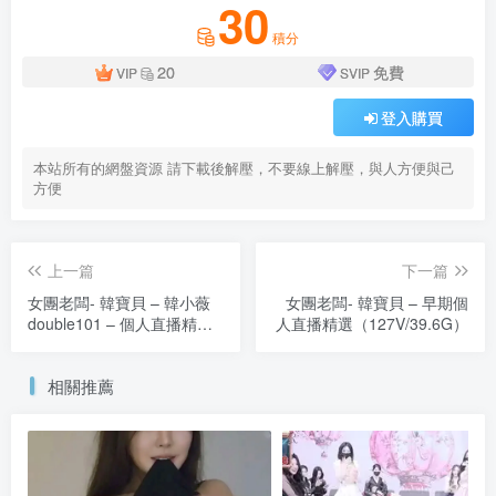
30
積分
20
免費
VIP
SVIP
登入購買
本站所有的網盤資源 請下載後解壓，不要線上解壓，與人方便與己
方便
上一篇
下一篇
女團老闆- 韓寶貝 – 韓小薇
女團老闆- 韓寶貝 – 早期個
double101 – 個人直播精選
人直播精選（127V/39.6G）
21（20V/5.96G）
相關推薦