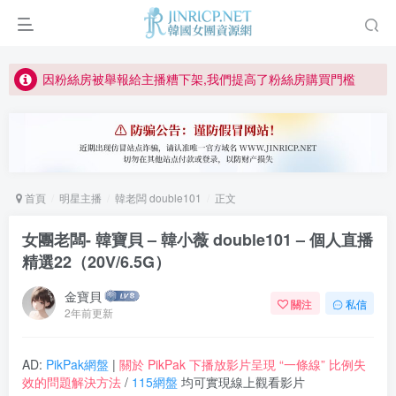
正版宣告: 警惕盜版網站冒充 Jinricp.net [20260605更新]
因粉絲房被舉報給主播糟下架,我們提高了粉絲房購買門檻
所有ED2K連結僅支援115網盤/PikPak網盤，其它網盤均不支援
關於 PikPak 下播放影片呈現 “一條線” 的問題報告
如何獲得 Jinricp.net 網站邀請碼
正版宣告: 警惕盜版網站冒充 Jinricp.net [20260605更新]
首頁
明星主播
韓老闆 double101
正文
女團老闆- 韓寶貝 – 韓小薇 double101 – 個人直播
精選22（20V/6.5G）
金寶貝
關注
私信
2年前更新
AD:
PikPak網盤
|
關於 PikPak 下播放影片呈現 “一條線” 比例失
效的問題解決方法
/
115網盤
均可實現線上觀看影片