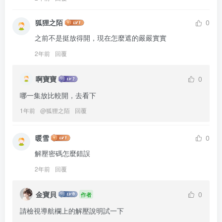
狐狸之陌
0
之前不是挺放得開，現在怎麼遮的嚴嚴實實
2年前
回覆
啊寶寶
0
哪一集放比較開，去看下
1年前
@
狐狸之陌
回覆
暖雪
0
解壓密碼怎麼錯誤
2年前
回覆
金寶貝
0
作者
請檢視導航欄上的解壓說明試一下