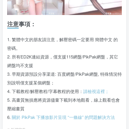
注意事項：
1. 繁體中文的朋友請注意，解壓密碼一定要用 簡體中文 的
密碼。
2. 所有ED2K連結資源，僅支援115網盤/PikPak網盤，其它
網盤均不支援
3. 早期資源預設分享渠道: 百度網盤/PikPak網盤, 特殊情況特
別說明僅支援某個網盤；
4. 下載教程/解壓教程/字幕教程的使用：
請檢視這裡；
5. 高畫質無損應將資源儘量下載到本地觀看，線上觀看也會
壓縮畫質
6.
關於 PikPak 下播放影片呈現 “一條線” 的問題解決方法