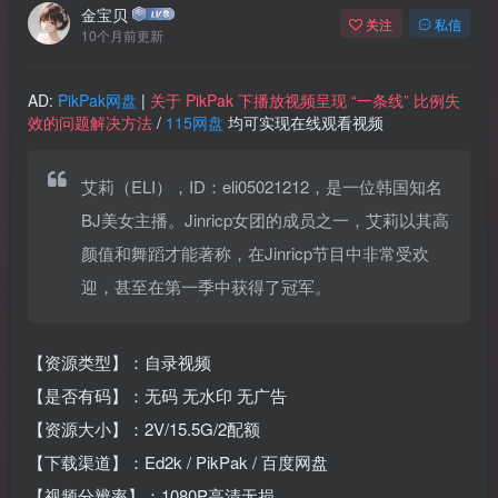
金宝贝
关注
私信
10个月前更新
AD:
PikPak网盘
|
关于 PikPak 下播放视频呈现 “一条线” 比例失
效的问题解决方法
/
115网盘
均可实现在线观看视频
艾莉（ELI），ID：eli05021212，是一位韩国知名
BJ美女主播。Jinricp女团的成员之一，艾莉以其高
颜值和舞蹈才能著称，在Jinricp节目中非常受欢
迎，甚至在第一季中获得了冠军。
【资源类型】：自录视频
【是否有码】：无码 无水印 无广告
【资源大小】：2V/15.5G/2配额
【下载渠道】：Ed2k / PikPak / 百度网盘
【视频分辨率】：1080P高清无损