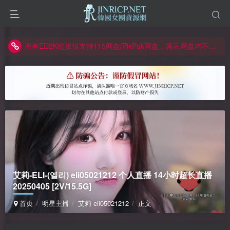
正版声明: 警惕盗版网站冒充 Jinricp.net [20260605更新]
因粉丝房被举报给主播糟下架,我们提高了粉丝房购买门槛
所有ED2K链接仅支持115网盘/PikPak网盘，其它网盘均不支持
关于 PikPak 下播放视频呈现 “一条线” 的问题报告
如何获得 Jinricp.net 网站邀请码
正版声明: 警惕盗版网站冒充 Jinricp.net [20260605更新]
艾莉-ELI-(엘리) eli05021212 个人直播 14小时超长直播
20250405 [2V/15.5G]
首页
明星主播
艾莉 eli05021212
正文