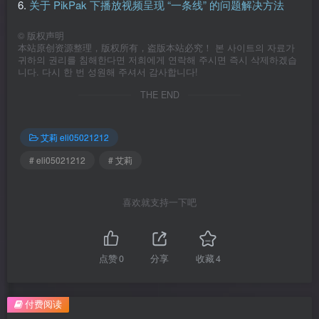
6.
关于 PikPak 下播放视频呈现 “一条线” 的问题解决方法
©
版权声明
本站原创资源整理，版权所有，盗版本站必究！ 본 사이트의 자료가
귀하의 권리를 침해한다면 저희에게 연락해 주시면 즉시 삭제하겠습
니다. 다시 한 번 성원해 주셔서 감사합니다!
THE END
艾莉 eli05021212
# eli05021212
# 艾莉
喜欢就支持一下吧
点赞
0
分享
收藏
4
付费阅读