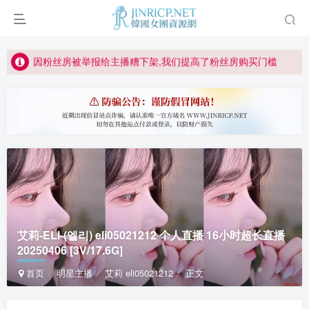
正版声明: 警惕盗版网站冒充 Jinricp.net [20260605更新]
因粉丝房被举报给主播糟下架,我们提高了粉丝房购买门槛
所有ED2K链接仅支持115网盘/PikPak网盘，其它网盘均不支持
关于 PikPak 下播放视频呈现 “一条线” 的问题报告
如何获得 Jinricp.net 网站邀请码
正版声明: 警惕盗版网站冒充 Jinricp.net [20260605更新]
艾莉-ELI-(엘리) eli05021212 个人直播 16小时超长直播
20250406 [3V/17.6G]
首页
明星主播
艾莉 eli05021212
正文