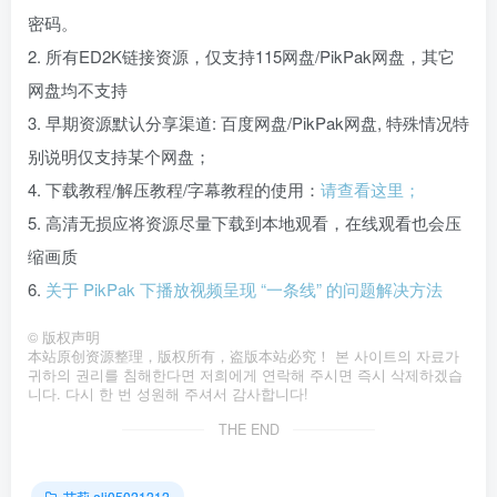
密码。
2. 所有ED2K链接资源，仅支持115网盘/PikPak网盘，其它
网盘均不支持
3. 早期资源默认分享渠道: 百度网盘/PikPak网盘, 特殊情况特
别说明仅支持某个网盘；
4. 下载教程/解压教程/字幕教程的使用：
请查看这里；
5. 高清无损应将资源尽量下载到本地观看，在线观看也会压
缩画质
6.
关于 PikPak 下播放视频呈现 “一条线” 的问题解决方法
©
版权声明
本站原创资源整理，版权所有，盗版本站必究！ 본 사이트의 자료가
귀하의 권리를 침해한다면 저희에게 연락해 주시면 즉시 삭제하겠습
니다. 다시 한 번 성원해 주셔서 감사합니다!
THE END
艾莉 eli05021212