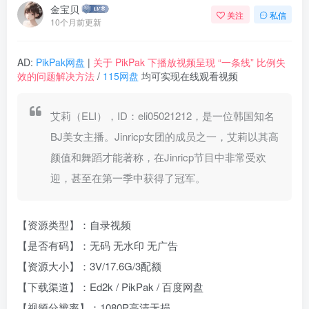
金宝贝
关注
私信
10个月前更新
AD:
PikPak网盘
|
关于 PikPak 下播放视频呈现 “一条线” 比例失
效的问题解决方法
/
115网盘
均可实现在线观看视频
艾莉（ELI），ID：eli05021212，是一位韩国知名
BJ美女主播。Jinricp女团的成员之一，艾莉以其高
颜值和舞蹈才能著称，在Jinricp节目中非常受欢
迎，甚至在第一季中获得了冠军。
【资源类型】：自录视频
【是否有码】：无码 无水印 无广告
【资源大小】：3V/17.6G/3配额
【下载渠道】：Ed2k / PikPak / 百度网盘
【视频分辨率】：1080P高清无损