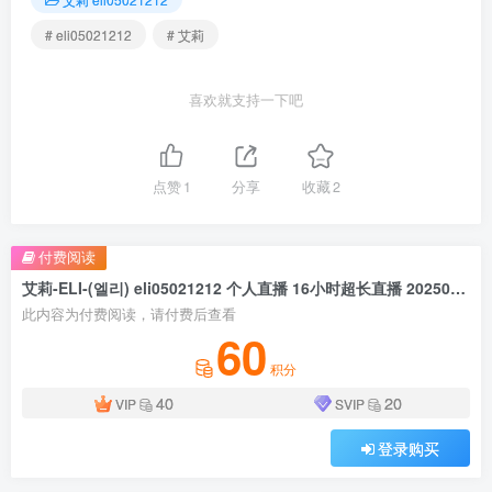
# eli05021212
# 艾莉
喜欢就支持一下吧
点赞
1
分享
收藏
2
付费阅读
艾莉-ELI-(엘리) eli05021212 个人直播 16小时超长直播 20250406 [3V/17.6G]
此内容为付费阅读，请付费后查看
60
积分
40
20
VIP
SVIP
登录购买