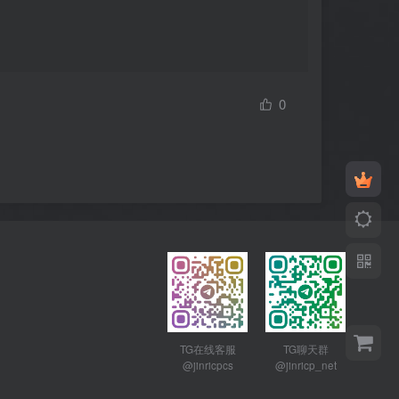
0
TG在线客服
TG聊天群
@jinricpcs
@jinricp_net