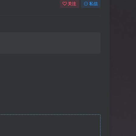
关注
私信