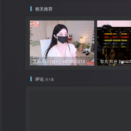
相关推荐
艾莉-ELI-(엘리) eli05021212 个人直播 20250325 [4V/4G]VIP会免
评论
共1条