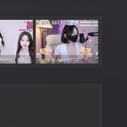
Jinricp S7 CP Mission 1 真理公司 第7季 合播惩罚 Pt. 1: 艾莉 엘리 vs 美优 미유 附VIP粉丝房
Sunny 써니 apple0707 – 个人直播 20260527 VIP 粉丝房