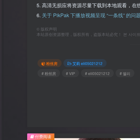
5. 高清无损应将资源尽量下载到本地观看，在
6.
关于 PikPak 下播放视频呈现 “一条线” 的
©
版权声明
本站原创资源整理，版权所有，盗版本站必究！ 본 사이트의 
粉丝房
艾莉 eli05021212
# 粉丝房
# VIP
# eli05021212
# 엘리
付费阅读