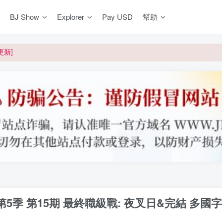
BJ Show
Explorer
Pay USD
幫助
更新]
買門檻
網盤均不支援
更新]
滿月 第5季 第15期 最終職級戰: 夜叉日&完結 多國