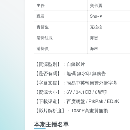
主任
寶卡麗
職員
Shu~♥
實習生
克拉拉
清掃組長
海恩
清掃員
海琳
【資源型別】：自錄影片
【是否有碼】：無碼 無水印 無廣告
【字幕支援】：簡易中英韓簡繁外掛字幕
【資源大小】：6V / 34.1GB / 6配額
【下載渠道】：百度網盤 / PikPak / ED2K
【影片解析度】：1080P高畫質無損
本期主播名單