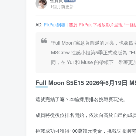
金寶貝
1個月前更新
AD:
PikPak網盤
|
關於 PikPak 下播放影片呈現 “
“Full Moon”寓意著圓滿的月亮
MSCrew 性感小姐第5季正式改版為
“F
同，在 Yui 和 Muse 的帶領下
Full Moon S5E15 2026年6月1
這就完結了嘛？本輪採用排名挑戰賽玩法。
成員將從後位排名開始，依次向高於自己的成員
挑戰成功可獲得100萬韓元獎金，挑戰失敗則需