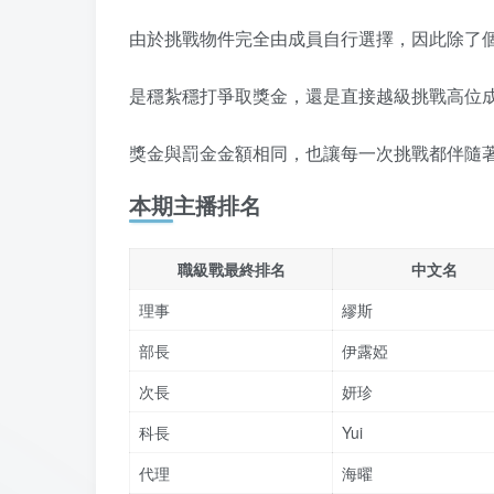
由於挑戰物件完全由成員自行選擇，因此除了
是穩紮穩打爭取獎金，還是直接越級挑戰高位
獎金與罰金金額相同，也讓每一次挑戰都伴隨
本期主播排名
職級戰最終排名
中文名
理事
繆斯
部長
伊露婭
次長
妍珍
科長
Yui
代理
海曜