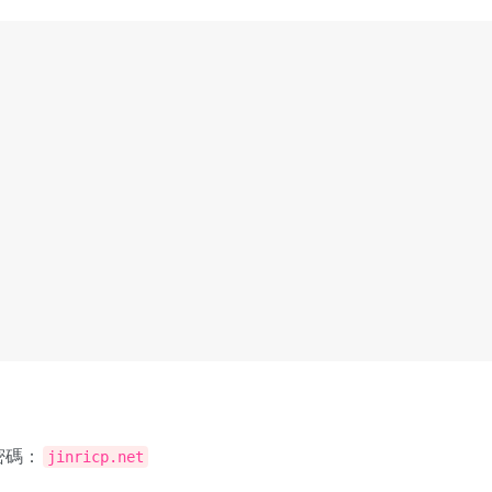
密碼：
jinricp.net