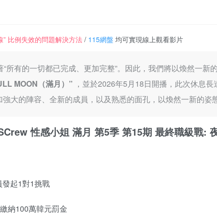
一條線” 比例失效的問題解決方法
/
115網盤
均可實現線上觀看影片
，也象徵著“所有的一切都已完成、更加完整”。因此，我們將以煥然一
ULL MOON（滿月）”
，並於2026年5月18日開播，此次休息
，帶著更加強大的陣容、全新的成員，以及熟悉的面孔，以煥然一新的姿
9日 MSCrew 性感小姐 滿月 第5季 第15期 最終職級戰
發起1對1挑戰
繳納100萬韓元罰金