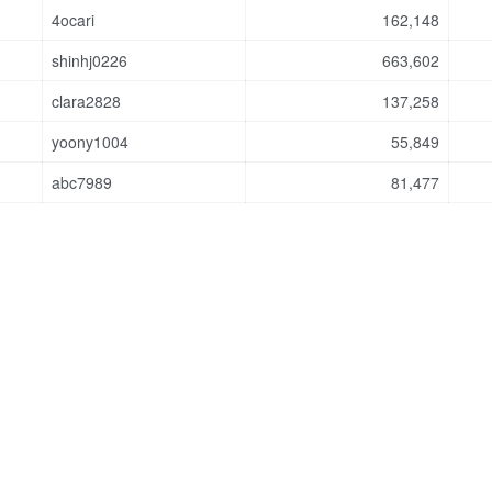
4ocari
162,148
shinhj0226
663,602
clara2828
137,258
yoony1004
55,849
abc7989
81,477