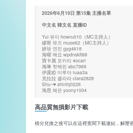
2026年6月19日 第15集 主播名單
中文名 韓文名 直播ID
Yui 유이 howru010（MC主持人）
繆斯 뮤즈 muse62（MC主持人）
妍珍 연진 gyg4618
海曜 해요 wpdnskfl88
寶卡麗 포카리 4ocari
海琳 핫해린 abc7989
伊露婭 이루아 ruaa3a
克拉拉 클라라 clara2828
Shu~♥ shinhj0226
海恩 해은 yoony1004
高品質無損影片下載
積分兌換之後可以在這裡查閱下載連結，解壓