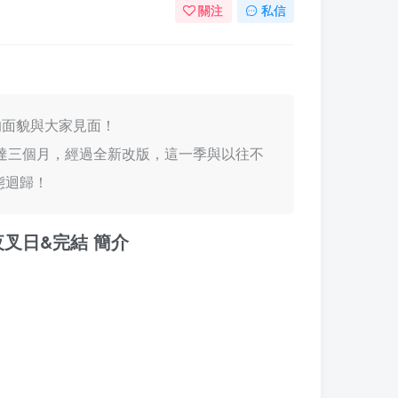
關注
私信
新的面貌與大家見面！
長達三個月，經過全新改版，這一季與以往不
態迴歸！
: 夜叉日&完結 簡介