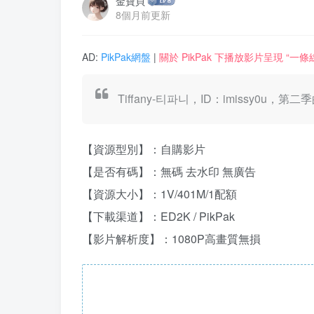
金寶貝
8個月前更新
AD:
PikPak網盤
|
關於 PikPak 下播放影片呈現 “
Tiffany-티파니，ID：imiss
【資源型別】：自購影片
【是否有碼】：無碼 去水印 無廣告
【資源大小】：1V/401M/1配額
【下載渠道】：ED2K / PikPak
【影片解析度】：1080P高畫質無損