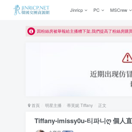
如何獲得 Jinricp.net 網站邀請碼
Jinricp
PC
MSCrew
正版宣告: 警惕盜版網站冒充 Jinricp.net [20260605
因粉絲房被舉報給主播糟下架,我們提高了粉絲房購
所有ED2K連結僅支援115網盤/PikPak網盤，其它
關於 PikPak 下播放影片呈現 “一條線” 的問題報告
如何獲得 Jinricp.net 網站邀請碼
正版宣告: 警惕盜版網站冒充 Jinricp.net [20260605
首頁
明星主播
蒂芙妮 Tiffany
正文
Tiffany-imissy0u-티파니ღ 個人直