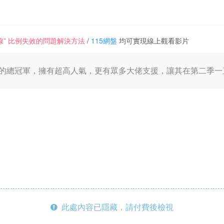
一條線” 比例失效的問題解決方法
/
115網盤
均可實現線上觀看影片
y0u，第二季的總冠軍，擁有超高人氣，更有眾多大佬支援，讓其在第
此處內容已隱藏，請付費後檢視