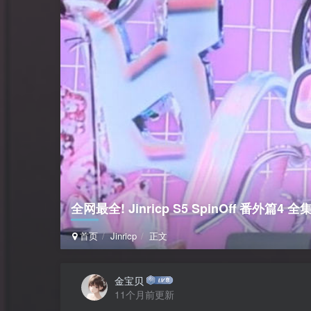
全网最全! Jinricp S5 SpinOff 番外篇4 全集 
首页
Jinricp
正文
金宝贝
11个月前更新