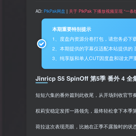
AD:
PikPak网盘
|
关于 PikPak 下播放视频呈现 “
本期重要特别提示
1、度盘内资源分卷打包，请您务必下载
2、本期提供的字幕仅适配本站提供的 百度网盘
3、纯享版和单人CUT因度盘和谐太严重，
Jinricp S5 SpinOff 第5季 番外 4 
短短六集的番外篇到此收尾，从开场到收官节
权莉安稳定发挥一路领先，最终轻松拿下本季
荷拉这次表现亮眼，比她在正季不露脸时的状