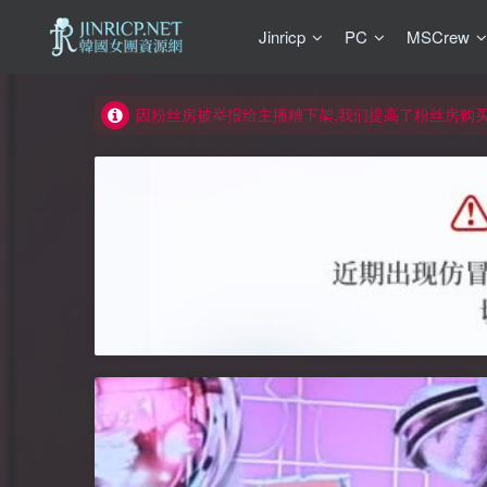
Jinricp
PC
MSCrew
如何获得 Jinricp.net 网站邀请码
正版声明: 警惕盗版网站冒充 Jinricp.net [20260605
因粉丝房被举报给主播糟下架,我们提高了粉丝房购
所有ED2K链接仅支持115网盘/PikPak网盘，其它
关于 PikPak 下播放视频呈现 “一条线” 的问题报告
如何获得 Jinricp.net 网站邀请码
正版声明: 警惕盗版网站冒充 Jinricp.net [20260605