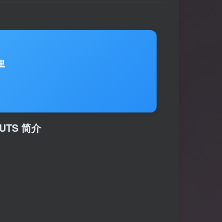
里
人CUTS 简介