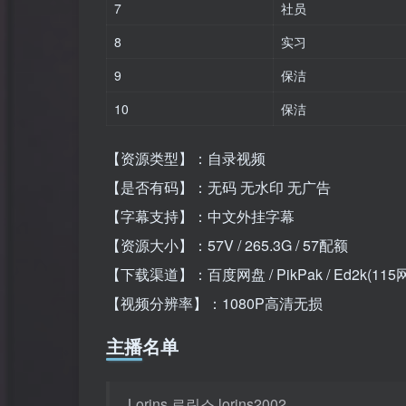
7
社员
8
实习
9
保洁
10
保洁
【资源类型】：自录视频
【是否有码】：无码 无水印 无广告
【字幕支持】：中文外挂字幕
【资源大小】：57V / 265.3G / 57配额
【下载渠道】：百度网盘 / PikPak / Ed2k(115
【视频分辨率】：1080P高清无损
主播名单
Lorins 로린스 lorins2002