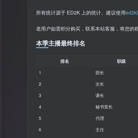
所有统计源于 ED2K 上的统计。建议使用
ed2
老用户如需积分购买，联系本站客服，将您的积
本季主播最终排名
排名
职级
1
部长
2
次长
3
课长
4
秘书室长
5
代理
6
主任