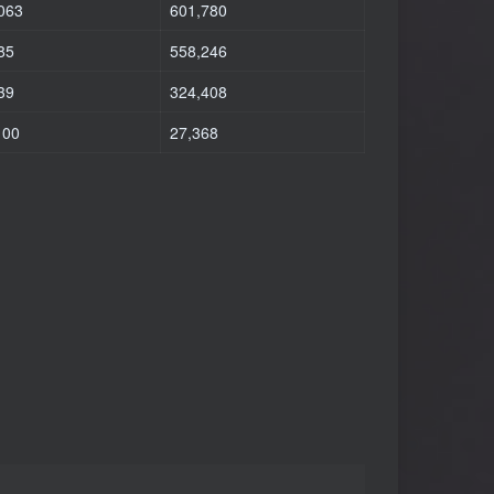
063
601,780
85
558,246
39
324,408
100
27,368