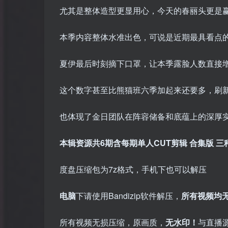
尤其是整体造型更显用心，今天的春丽头更是
本季内容整体水准出色，可说是近期最具看点
夏伊最后时刻摘下口罩，让本季露脸人数直接
这个数字甚至比熊猫班六季加起来还要多，刷
也体现了金日团队在阵容储备和底蕴上的深厚
本辑资源共6期含每期单人CUT剪辑 合集版 
度盘压缩包为7z格式，手机下也可以解压
电脑
下请使用Bandizip软件解压，
所有视频均
所有视频无损压缩，原画质，
无水印！
与直播源