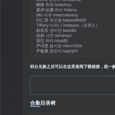
啾啾 츄츄 lovechuu
夏伊/达娜 하이 hidana
Miu 미유 imsocutesexy
刘仁英 유인영 ketyes98325
Tiffany 티파니 imissy0u（主持人）
权莉安 권리안 sos282
徐妍 서연 raindropx
荷拉 하라 lotus82
尹诗恩 윤시은 riwon1004
尹敏雅 윤민아 sophy01
积分兑换之后可以在这里查阅下载链接，统一
合集目录树