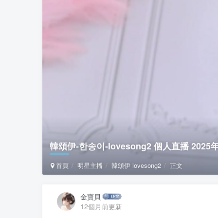
韓頌伊-한송이-lovesong2 個人直播 2025年7
首頁
明星主播
韓頌伊 lovesong2
正文
金寶貝
12個月前更新