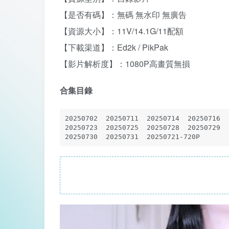
【是否有碼】：無碼 無水印 無廣告
【資源大小】：11V/14.1G/11配額
【下載渠道】：Ed2k / PikPak
【影片解析度】：1080P高畫質無損
合集目錄
20250702  20250711  20250714  20250716

20250723  20250725  20250728  20250729

20250730  20250731  20250721-720P