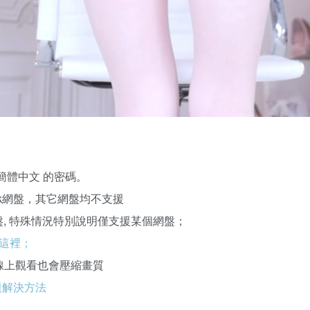
簡體中文 的密碼。
kPak網盤，其它網盤均不支援
k網盤, 特殊情況特別說明僅支援某個網盤；
這裡；
線上觀看也會壓縮畫質
問題解決方法