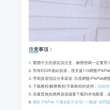
注意事項：
1. 繁體中文的朋友請注意，解壓密碼一定要用 
2. 所有ED2K連結資源，僅支援115網盤/Pi
3. 早期資源預設分享渠道: 百度網盤/PikPa
4. 下載教程/解壓教程/字幕教程的使用：
請檢視
5. 高畫質無損應將資源儘量下載到本地觀看，
6.
關於 PikPak 下播放影片呈現 “一條線” 的