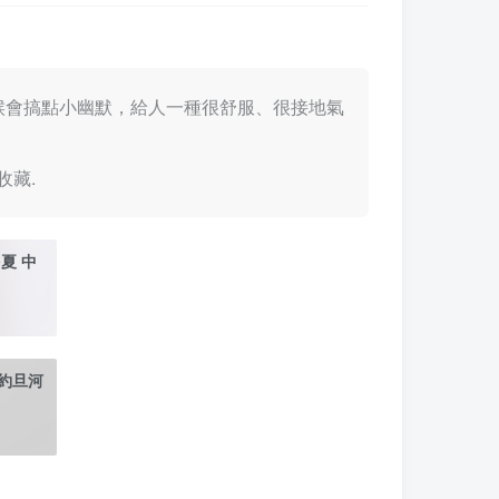
有時候會搞點小幽默，給人一種很舒服、很接地氣
。
收藏.
多夏 中
戰 約旦河