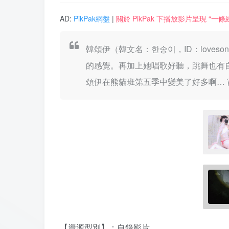
AD:
PikPak網盤
|
關於 PikPak 下播放影片呈現 “
韓頌伊（韓文名：한송이，ID：love
的感覺。再加上她唱歌好聽，跳舞也有
頌伊在熊貓班第五季中變美了好多啊… 
【資源型別】：自錄影片