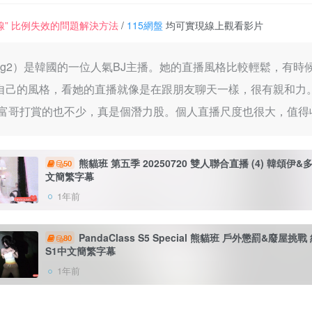
一條線” 比例失效的問題解決方法
/
115網盤
均可實現線上觀看影片
song2）是韓國的一位人氣BJ主播。她的直播風格比較輕鬆，
自己的風格，看她的直播就像是在跟朋友聊天一樣，很有親和力
富哥打賞的也不少，真是個潛力股。個人直播尺度也很大，值得
熊貓班 第五季 20250720 雙人聯合直播 (4) 韓頌伊&
50
文簡繁字幕
1年前
PandaClass S5 Special 熊貓班 戶外懲罰&廢屋挑
80
S1中文簡繁字幕
1年前