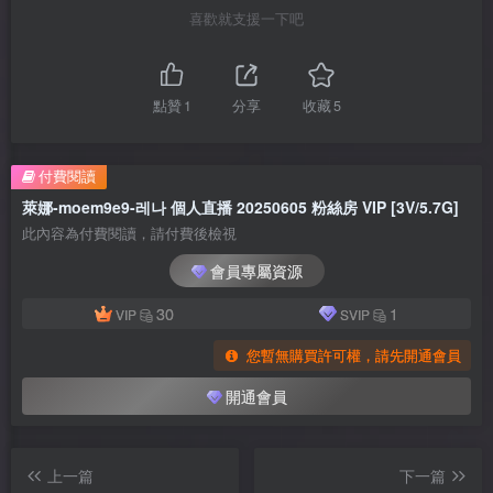
喜歡就支援一下吧
點贊
1
分享
收藏
5
付費閱讀
萊娜-moem9e9-레나 個人直播 20250605 粉絲房 VIP [3V/5.7G]
此內容為付費閱讀，請付費後檢視
會員專屬資源
30
1
VIP
SVIP
您暫無購買許可權，請先開通會員
開通會員
上一篇
下一篇