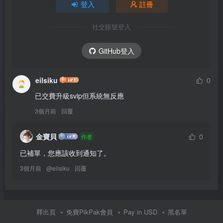
登入
註冊
社交賬號登入
GitHub登入
eilsiku
0
已交費升級svip但系統無反應
3個月前
回覆
金寶貝
0
作者
已補單，您應該收到通知了。
3個月前
@
eilsiku
回覆
釋出頁
免費PikPak會員
Pay in USD
黑名單