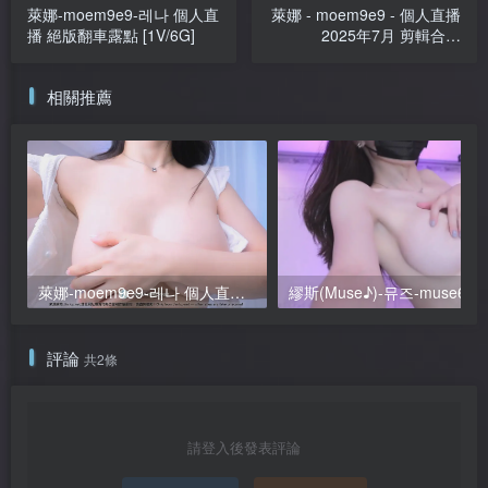
萊娜-moem9e9-레나 個人直
萊娜 - moem9e9 - 個人直播
播 絕版翻車露點 [1V/6G]
2025年7月 剪輯合集
[5V/14.4G]
相關推薦
萊娜-moem9e9-레나 個人直播 20251003 粉絲房 VIP [7V/32.9G]
繆斯(Muse♪)-뮤즈-muse62 個人直播 202
評論
共2條
請登入後發表評論