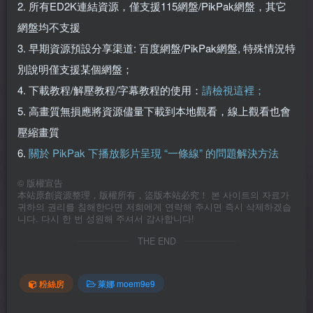
2. 所有ED2K連結資源，僅支援115網盤/PikPak網盤，其它
網盤均不支援
3. 早期資源預設分享渠道: 百度網盤/PikPak網盤, 特殊情況特
別說明僅支援某個網盤；
4. 下載教程/解壓教程/字幕教程的使用：
請檢視這裡；
5. 高畫質無損應將資源儘量下載到本地觀看，線上觀看也會
壓縮畫質
6.
關於 PikPak 下播放影片呈現 “一條線” 的問題解決方法
©
版權宣告
本站原創資源整理，版權所有，盜版本站必究！ 본 사이트의 자료가
귀하의 권리를 침해한다면 저희에게 연락해 주시면 즉시 삭제하겠습
니다. 다시 한 번 성원해 주셔서 감사합니다!
THE END
粉絲房
萊娜 moem9e9