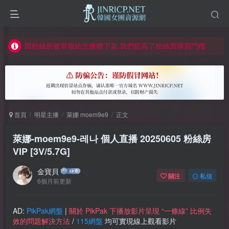
正版宣告: 警惕盜版網站冒充 Jinricp.net [20260605更新]
因粉絲房被舉報給主播糟下架,我們提高了粉絲房購買門檻
所有ED2K連結僅支援115網盤/PikPak網盤，其它網盤均不支援
關於 PikPak 下播放影片呈現 “一條線” 的問題報告
如何獲得 Jinricp.net 網站邀請碼
正版宣告: 警惕盜版網站冒充 Jinricp.net [20260605更新]
首頁
明星主播
萊娜 moem9e9
正文
萊娜-moem9e9-레나 個人直播 20250605 粉絲房
VIP [3V/5.7G]
金寶貝
關注
私信
6個月前更新
AD:
PikPak網盤
|
關於 PikPak 下播放影片呈現 “一條線” 比例失
效的問題解決方法
/
115網盤
均可實現線上觀看影片