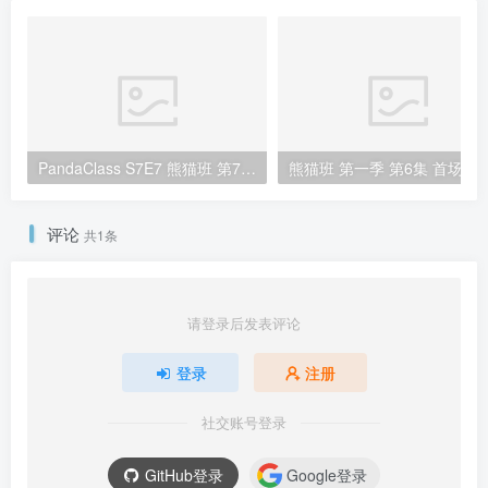
PandaClass S7E7 熊猫班 第7季 第7期 百分比争夺战 中英韩简繁字幕
熊猫班 第一季 第6集 首场排行赛14小
评论
共1条
请登录后发表评论
登录
注册
社交账号登录
GitHub登录
Google登录