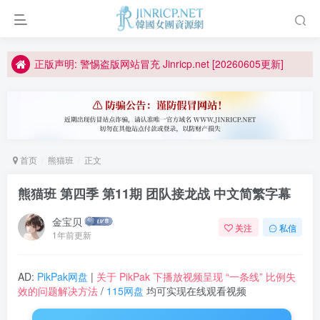
如何获得 Jinricp.net 网站邀请码
正版声明: 警惕盗版网站冒充 Jinricp.net [20260605更新]
因粉丝房被举报给主播糟下架,我们提高了粉丝房购买门槛
所有ED2K链接仅支持115网盘/PikPak网盘，其它网盘均不支持
关于 PikPak 下播放视频呈现 “一条线” 的问题报告
如何获得 Jinricp.net 网站邀请码
首页
熊猫班
正文
正版声明: 警惕盗版网站冒充 Jinricp.net [20260605更新]
熊猫班 第四季 第11期 团队接龙战 中文简繁字幕
金宝贝
关注
私信
1年前更新
AD:
PikPak网盘
|
关于 PikPak 下播放视频呈现 “一条线” 比例失
效的问题解决方法
/
115网盘
均可实现在线观看视频