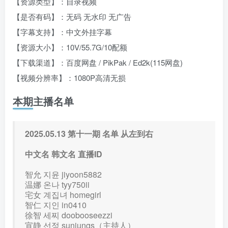
【资源类型】：自录视频
【是否有码】：无码 无水印 无广告
【字幕支持】：中文外挂字幕
【资源大小】：10V/55.7G/10配额
【下载渠道】：百度网盘 / PikPak / Ed2k(115网盘)
【视频分辨率】：1080P高清无损
本期主播名单
2025.05.13 第十一期 名单 从左到右
中文名 韩文名 直播ID
智允 지윤 jiyoon5882
温娜 온나 tyy750ii
宅女 계집녀 homegirl
智仁 지인 in0410
徐智 세찌 doobooseezzi
宣静 선정 sunjungs（主持人）