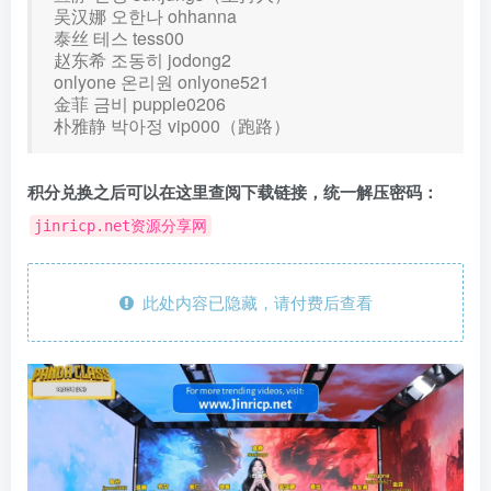
吴汉娜 오한나 ohhanna
泰丝 테스 tess00
赵东希 조동히 jodong2
onlyone 온리원 onlyone521
金菲 금비 pupple0206
朴雅静 박아정 vip000（跑路）
积分兑换之后可以在这里查阅下载链接，统一解压密码：
jinricp.net资源分享网
此处内容已隐藏，请付费后查看