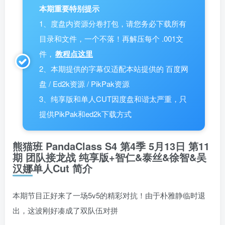
本期重要特别提示
1、度盘内资源分卷打包，请您务必下载所有
目录和文件，一个不落！再解压每个 .001文
件，
教程点这里
2、本期提供的字幕仅适配本站提供的 百度网
盘 / Ed2k资源 / PikPak资源
3、纯享版和单人CUT因度盘和谐太严重，只
提供PikPak和ed2k下载方式
熊猫班 PandaClass S4 第4季 5月13日 第11
期 团队接龙战 纯享版+智仁&泰丝&徐智&吴
汉娜单人Cut 简介
本期节目正好来了一场5v5的精彩对抗！由于朴雅静临时退
出，这波刚好凑成了双队伍对拼