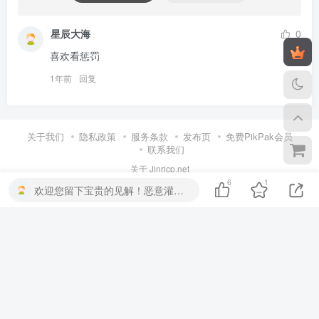
星辰大海
0
喜欢看惩罚
1年前
回复
关于我们
隐私政策
服务条款
发布页
免费PikPak会员
联系我们
关于 Jinricp.net
Jinricp.net 是一个在线视频内容平台，为用户提供影视资源浏览、收藏
6
1
欢迎您留下宝贵的见解！恶意灌水将会扣除积分或将禁言处理
以及会员服务。
用户可以通过 Google 登录快速创建账户，用于管理个人资料、收藏内
容以及访问账户相关功能。
我们仅收集 Google 登录授权所需的基本信息，包括用户公开资料中的
姓名、头像和邮箱地址