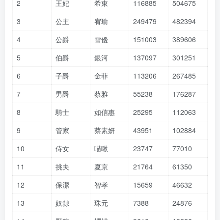
2
王妃
希東
116885
504675
3
公主
宥瑜
249479
482394
4
公爵
雪優
151003
389606
5
伯爵
銀河
137097
301251
6
子爵
金菲
113206
267485
7
男爵
蔡雅
55238
176287
8
騎士
如信惠
25295
112063
9
管家
蔡素妍
43951
102884
10
侍女
喵啾
23747
77010
11
挑夫
夏京
21764
61350
12
保潔
智孝
15659
46632
13
奴隸
珠元
7388
24876