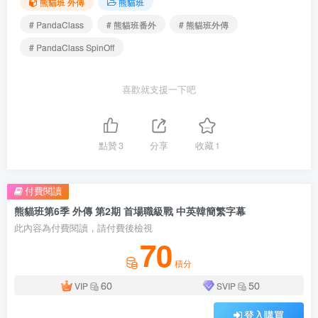
귀하의 권리를 침해한다면 저희에게 연락해 주시면 즉시 삭제하겠습
니다. 다시 한 번 성원해 주셔서 감사합니다!
THE END
熊貓班 外傳
熊貓班
# PandaClass
# 熊貓班番外
# 熊貓班外傳
# PandaClass SpinOff
喜歡就支援一下吧
點贊
3
分享
收藏
1
付費閱讀
熊貓班第6季 外傳 第2期 首場職級戰 中英韓簡繁字幕
此內容為付費閱讀，請付費後檢視