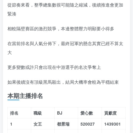
從節奏來看，整季總集數很可能隨之縮減，後續推進會更加
緊湊
相較隔壁賽區的激烈競爭，本邊整體壓力明顯要小得多
在當前排名與人氣分佈下，最終冠軍的懸念其實已經不算太
大
更多變數或許只會出現在中游選手的名次爭奪上
如果後續沒有頂級黑馬殺出，結局大機率會較為平穩結束
本期主播排名
排名
職級
BJ
愛心數
貢獻度
1
女王
都景瑞
520027
1439301