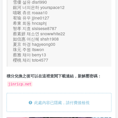
雪優 설유 dlsrl990
銀河 너의은하 yourspace12
喵啾 츄르 roaaa10
宥瑜 유우 jjine0127
希東 희동 hncsphj
智孝 지효 sisisese8787
蔡素妍 채소연 snowwhite22
如信惠 여신혜 shsh1908
夏京 하경 hagyeong00
珠元 주원 itswon
蔡雅 채아 berry13
櫻桃 체리 toto4577
積分兌換之後可以在這裡查閱下載連結，新解壓密碼：
jinricp.net
此處內容已隱藏，請付費後檢視