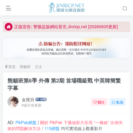
如何獲得 Jinricp.net 網站邀請碼
正版宣告: 警惕盜版網站冒充 Jinricp.net [20260605更新]
因粉絲房被舉報給主播糟下架,我們提高了粉絲房購買門檻
所有ED2K連結僅支援115網盤/PikPak網盤，其它網盤均不支援
關於 PikPak 下播放影片呈現 “一條線” 的問題報告
如何獲得 Jinricp.net 網站邀請碼
首頁
熊貓班
正文
正版宣告: 警惕盜版網站冒充 Jinricp.net [20260605更新]
熊貓班第6季 外傳 第2期 首場職級戰 中英韓簡繁
字幕
金寶貝
關注
私信
9個月前更新
AD:
PikPak網盤
|
關於 PikPak 下播放影片呈現 “一條線” 比例失
效的問題解決方法
/
115網盤
均可實現線上觀看影片