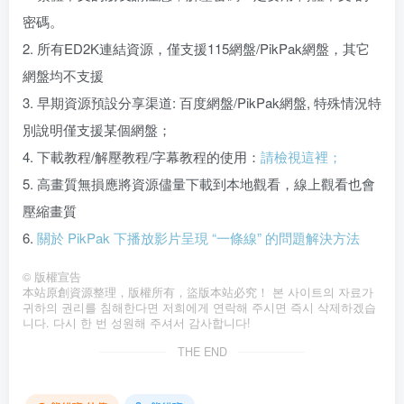
注意事項：
1. 繁體中文的朋友請注意，解壓密碼一定要用 簡體中文 的
密碼。
2. 所有ED2K連結資源，僅支援115網盤/PikPak網盤，其它
網盤均不支援
3. 早期資源預設分享渠道: 百度網盤/PikPak網盤, 特殊情況特
別說明僅支援某個網盤；
4. 下載教程/解壓教程/字幕教程的使用：
請檢視這裡；
5. 高畫質無損應將資源儘量下載到本地觀看，線上觀看也會
壓縮畫質
6.
關於 PikPak 下播放影片呈現 “一條線” 的問題解決方法
©
版權宣告
本站原創資源整理，版權所有，盜版本站必究！ 본 사이트의 자료가