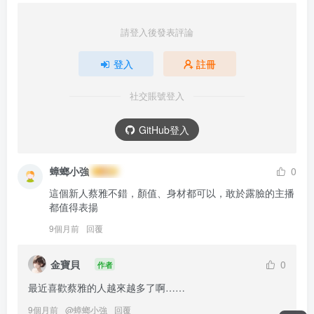
全網最全! PandaClass S7 熊貓班 第7季 全集 All in one 合集版 中英韓簡繁字幕外掛版
評論
共2條
請登入後發表評論
登入
註冊
社交賬號登入
GitHub登入
蟑螂小強
0
這個新人蔡雅不錯，顏值、身材都可以，敢於露臉的主播
都值得表揚
9個月前
回覆