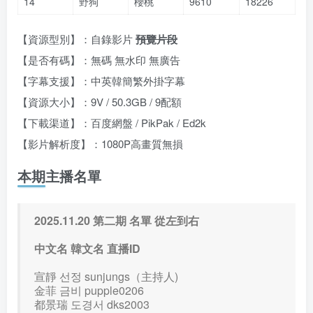
14
野狗
櫻桃
9610
18226
【資源型別】：自錄影片
預覽片段
【是否有碼】：無碼 無水印 無廣告
【字幕支援】：中英韓簡繁外掛字幕
【資源大小】：9V / 50.3GB / 9配額
【下載渠道】：百度網盤 / PikPak / Ed2k
【影片解析度】：1080P高畫質無損
本期主播名單
2025.11.20 第二期 名單 從左到右
中文名 韓文名 直播ID
宣靜 선정 sunjungs（主持人)
金菲 금비 pupple0206
都景瑞 도경서 dks2003