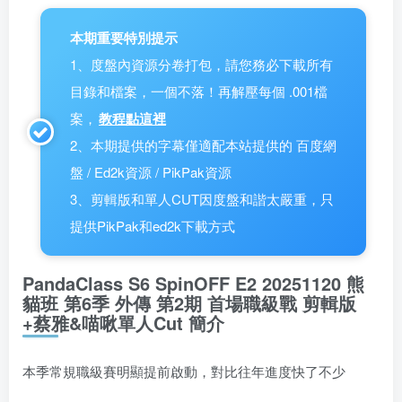
本期重要特別提示
1、度盤內資源分卷打包，請您務必下載所有
目錄和檔案，一個不落！再解壓每個 .001檔
案，
教程點這裡
2、本期提供的字幕僅適配本站提供的 百度網
盤 / Ed2k資源 / PikPak資源
3、剪輯版和單人CUT因度盤和諧太嚴重，只
提供PikPak和ed2k下載方式
PandaClass S6 SpinOFF E2 20251120 熊
貓班 第6季 外傳 第2期 首場職級戰 剪輯版
+蔡雅&喵啾單人Cut 簡介
本季常規職級賽明顯提前啟動，對比往年進度快了不少