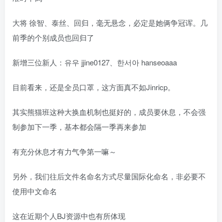
大将 徐智、泰丝、回归，毫无悬念，必定是她俩争冠诨。几
前季的个别成员也回归了
新增三位新人：유우 jjine0127、한서아 hanseoaaa
目前看来，还是全员口罩，这方面真不如Jinricp。
其实熊猫班这种大换血机制也挺好的，成员要休息，不会强
制参加下一季，基本都会隔一季再来参加
有充分休息才有力气争第一嘛～
另外，我们往后文件名命名方式尽量国际化命名，非必要不
使用中文命名
这在近期个人BJ资源中也有所体现