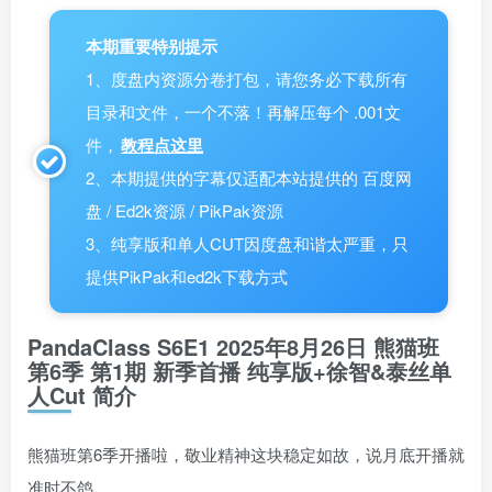
本期重要特别提示
1、度盘内资源分卷打包，请您务必下载所有
目录和文件，一个不落！再解压每个 .001文
件，
教程点这里
2、本期提供的字幕仅适配本站提供的 百度网
盘 / Ed2k资源 / PikPak资源
3、纯享版和单人CUT因度盘和谐太严重，只
提供PikPak和ed2k下载方式
PandaClass S6E1 2025年8月26日 熊猫班
第6季 第1期 新季首播 纯享版+徐智&泰丝单
人Cut 简介
熊猫班第6季开播啦，敬业精神这块稳定如故，说月底开播就
准时不鸽