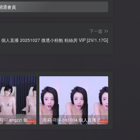
開通會員
下一篇
 個人直播 20251027 微透小粉鮑 粉絲房 VIP [2V/1.17G]
小楊冪-安智 앙지♡ angzzi 個人直播 VIP粉絲房 20250107 [1V/1.17G]
雨莉-아율-bo1004 個人直播 2025年5月 剪輯版合集 [7V/12.9G]