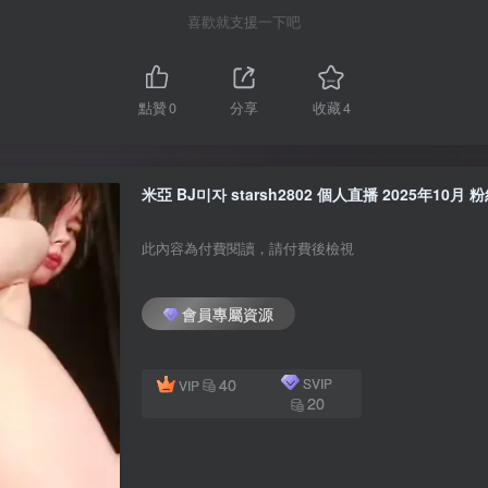
喜歡就支援一下吧
點贊
0
分享
收藏
4
米亞 BJ미자 starsh2802 個人直播 2025年10月 粉絲
此內容為付費閱讀，請付費後檢視
會員專屬資源
40
SVIP
VIP
20