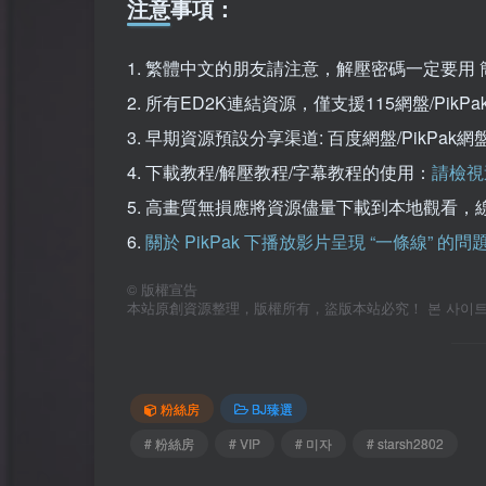
注意事項：
1. 繁體中文的朋友請注意，解壓密碼一定要用 
2. 所有ED2K連結資源，僅支援115網盤/Pi
3. 早期資源預設分享渠道: 百度網盤/PikPa
4. 下載教程/解壓教程/字幕教程的使用：
請檢視
5. 高畫質無損應將資源儘量下載到本地觀看，
6.
關於 PikPak 下播放影片呈現 “一條線” 的
©
版權宣告
本站原創資源整理，版權所有，盜版本站必究！ 본 사이트의 
粉絲房
BJ臻選
# 粉絲房
# VIP
# 미자
# starsh2802