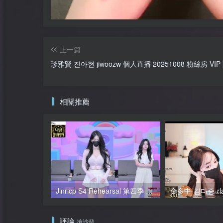
上一篇
珍雅賢 진아현 jiwoozw 個人直播 20251008 粉絲房 VIP [1
相關推薦
Jinricp S4 Rehearsal 第四季 彩排 元荷娜露臉 粉絲密碼房 簡繁中文字幕
評論
搶沙發