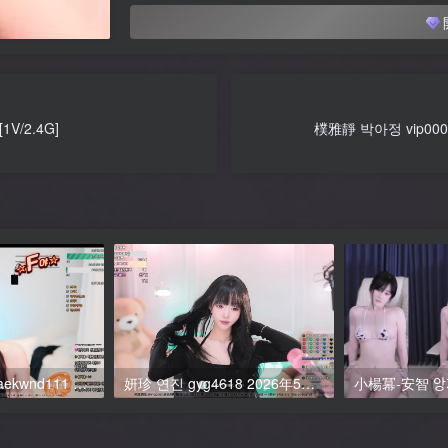
V/2.4G]
樸雅靜 박아정 vip000
金多中-김다중-rlaekwnd111 個人直播 20251201 粉絲房 VIP [2V/5.7G]
妍珍 연진 gyg4618 2026年5月 抖臀福利，丁字褲掛一半又走光了