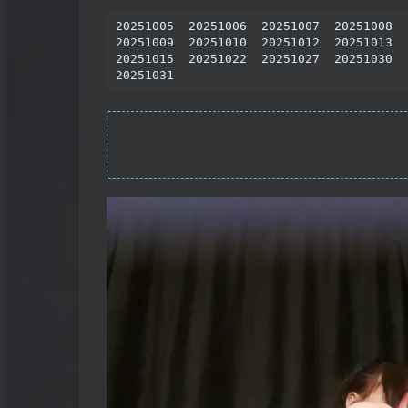
20251005  20251006  20251007  20251008

20251009  20251010  20251012  20251013

20251015  20251022  20251027  20251030

20251031