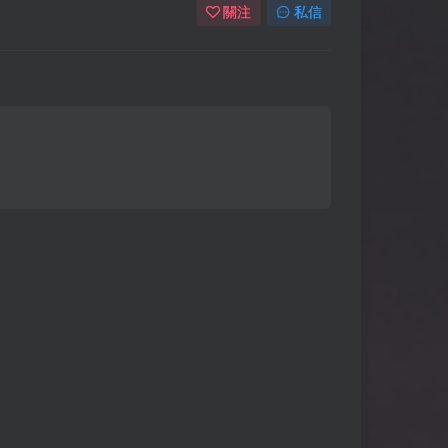
關注
私信