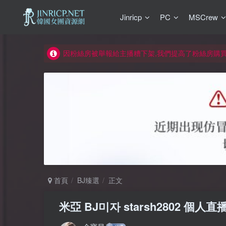
Jinricp
PC
MSCrew
如何獲得 Jinricp.net 網站邀請碼
正版宣告: 警惕盜版網站冒充 Jinricp.net [20260605
因粉絲房被舉報給主播糟下架,我們提高了粉絲房購
所有ED2K連結僅支援115網盤/PikPak網盤，其它
關於 PikPak 下播放影片呈現 “一條線” 的問題報告
如何獲得 Jinricp.net 網站邀請碼
正版宣告: 警惕盜版網站冒充 Jinricp.net [20260605
首頁
BJ臻選
正文
米亞 BJ미자 starsh2802 個人直播 