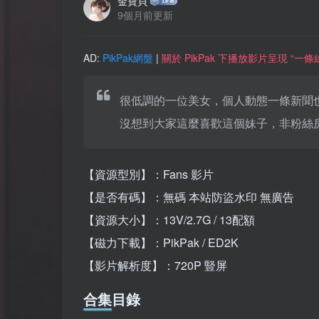
金寶貝
9個月前更新
AD:
PikPak網盤
|
關於 PikPak 下播放影片呈現 “
很低調的一位美女，個人動態一條新聞
沒想到大家這麼喜歡這個妹子，非粉絲
【資源型別】：Fans 影片
【是否有碼】：無碼 本站防盜水印 無廣告
【資源大小】：13V/2.7G / 13配額
【磁力下載】：PikPak / ED2K
【影片解析度】：720P 豎屏
合集目錄