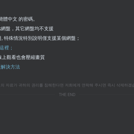
簡體中文 的密碼。
kPak網盤，其它網盤均不支援
k網盤, 特殊情況特別說明僅支援某個網盤；
這裡；
線上觀看也會壓縮畫質
問題解決方法
자료가 귀하의 권리를 침해한다면 저희에게 연락해 주시면 즉시 삭제하겠습니
THE END