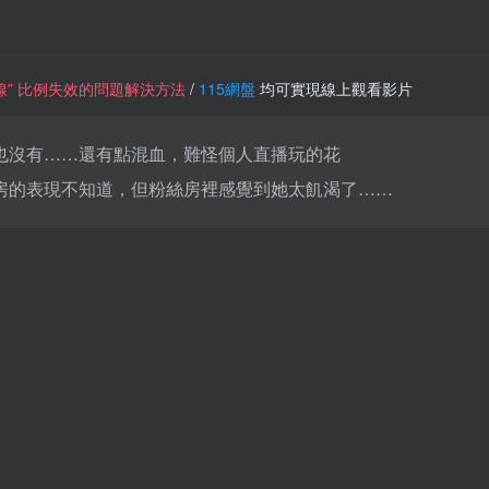
一條線” 比例失效的問題解決方法
/
115網盤
均可實現線上觀看影片
也沒有……還有點混血，難怪個人直播玩的花
房的表現不知道，但粉絲房裡感覺到她太飢渴了……