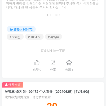
귀하의 권리를 침해한다면 저희에게 연락해 주시면 즉시 삭제하겠습
니다. 다시 한 번 성원해 주셔서 감사합니다!
THE END
吴智林 100472
# 오지림
# 100472
# 吴智林
喜欢就支持一下吧
点赞
0
分享
收藏
1
付费资源
吴智林-오지림-100472 个人直播（20240625）[4V/6.9G]
此内容为付费资源，请付费后查看
30