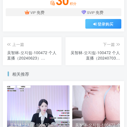
积分
免费
免费
VIP
SVIP
登录购买
上一篇
下一篇
吴智林-오지림-100472 个人
吴智林-오지림-100472 个人
直播（20240623）
直播（20240703）
[4V/11.8G]
[3V/9.8G]
相关推荐
吴智林 오지림 100472 – 个人直播 20260407 VIP 露脸粉丝房
吴智林-오지림-100472 个人直播（2024