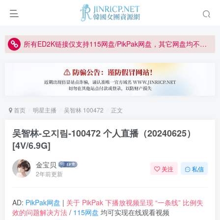
因粉丝房被举报给主播糟下架,我们提高了粉丝房购买门槛
所有ED2K链接仅支持115网盘/PikPak网盘，其它网盘均不支持
关于 PikPak 下播放视频呈现 “一条线” 的问题报告
如何获得 Jinricp.net 网站邀请码
正版声明: 警惕盗版网站冒充 Jinricp.net [20260605更新]
首页
明星主播
吴智林 100472
正文
吴智林-오지림-100472 个人直播（20240625）
[4V/6.9G]
金宝贝
关注
私信
2年前更新
AD:
PikPak网盘
|
关于 PikPak 下播放视频呈现 “一条线” 比例失
效的问题解决方法
/
115网盘
均可实现在线观看视频