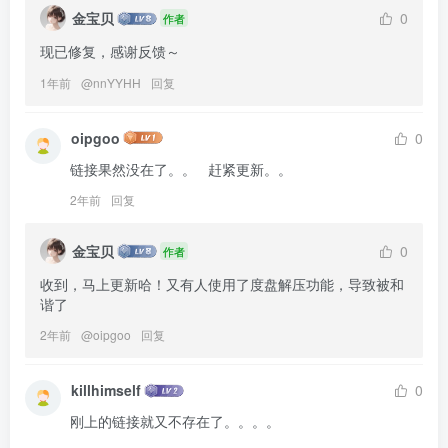
金宝贝
0
作者
现已修复，感谢反馈～
1年前
@
nnYYHH
回复
oipgoo
0
链接果然没在了。。   赶紧更新。。
2年前
回复
金宝贝
0
作者
收到，马上更新哈！又有人使用了度盘解压功能，导致被和
谐了
2年前
@
oipgoo
回复
killhimself
0
刚上的链接就又不存在了。。。。