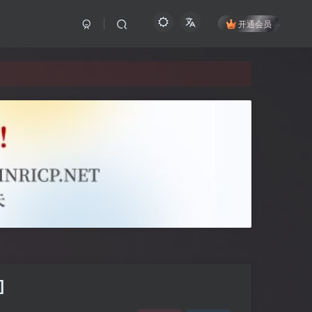
开通会员
]