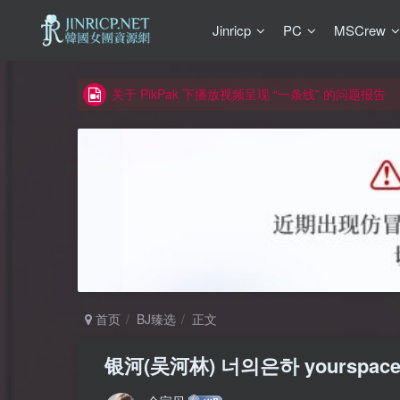
正版声明: 警惕盗版网站冒充 Jinricp.net [20260605
Jinricp
PC
MSCrew
因粉丝房被举报给主播糟下架,我们提高了粉丝房购
所有ED2K链接仅支持115网盘/PikPak网盘，其它
关于 PikPak 下播放视频呈现 “一条线” 的问题报告
如何获得 Jinricp.net 网站邀请码
正版声明: 警惕盗版网站冒充 Jinricp.net [20260605
首页
BJ臻选
正文
银河(吴河林) 너의은하 yourspace