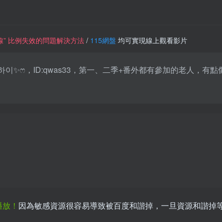
一條線” 比例失效的問題解決方法
/
115網盤
均可實現線上觀看影片
夏伊-ෆ하이✨ෆ，ID:qwas33，第一、二季+番外都有參加的老
播放！
因為敏感資源很容易導致被百度和諧掉，一旦資源和諧掉