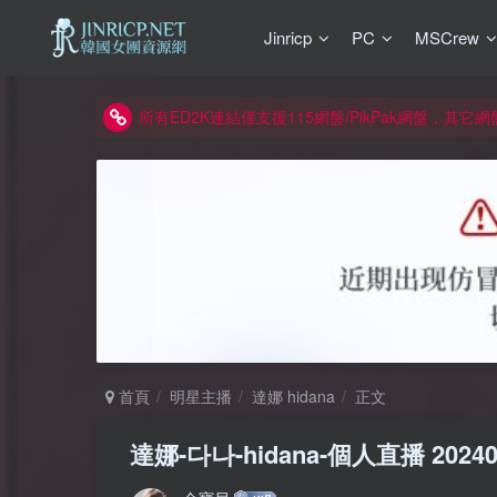
如何獲得 Jinricp.net 網站邀請碼
Jinricp
PC
MSCrew
正版宣告: 警惕盜版網站冒充 Jinricp.net [20260605
因粉絲房被舉報給主播糟下架,我們提高了粉絲房購
所有ED2K連結僅支援115網盤/PikPak網盤，其它
關於 PikPak 下播放影片呈現 “一條線” 的問題報告
如何獲得 Jinricp.net 網站邀請碼
正版宣告: 警惕盜版網站冒充 Jinricp.net [20260605
首頁
明星主播
達娜 hidana
正文
達娜-다나-hidana-個人直播 2024081