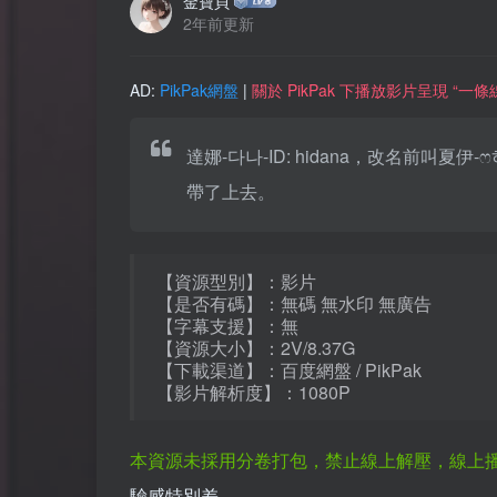
金寶貝
2年前更新
AD:
PikPak網盤
|
關於 PikPak 下播放影片呈現 “
達娜-다나-ID: hidana，改名前叫
帶了上去。
【資源型別】：影片
【是否有碼】：無碼 無水印 無廣告
【字幕支援】：無
【資源大小】：2V/8.37G
【下載渠道】：百度網盤 / PikPak
【影片解析度】：1080P
本資源未採用分卷打包，禁止線上解壓，線上
驗感特別差。