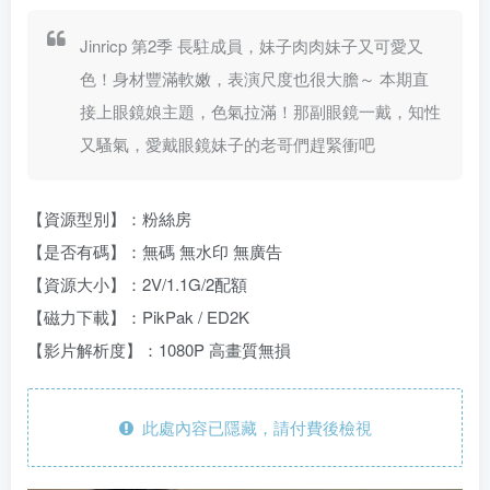
Jinricp 第2季 長駐成員，妹子肉肉妹子又可愛又
色！身材豐滿軟嫩，表演尺度也很大膽～ 本期直
接上眼鏡娘主題，色氣拉滿！那副眼鏡一戴，知性
又騷氣，愛戴眼鏡妹子的老哥們趕緊衝吧
【資源型別】：粉絲房
【是否有碼】：無碼 無水印 無廣告
【資源大小】：2V/1.1G/2配額
【磁力下載】：PikPak / ED2K
【影片解析度】：1080P 高畫質無損
此處內容已隱藏，請付費後檢視