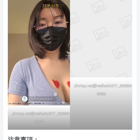
Jinricp.net@redholic377_20260425_
0003
Jinricp.net@redholic377_20260425_VIP-
0002
注意事項：