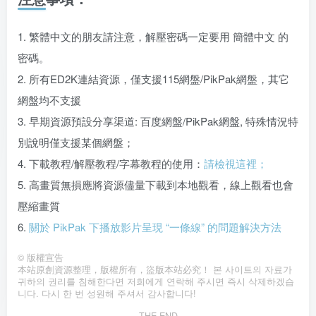
1. 繁體中文的朋友請注意，解壓密碼一定要用 簡體中文 的
密碼。
2. 所有ED2K連結資源，僅支援115網盤/PikPak網盤，其它
網盤均不支援
3. 早期資源預設分享渠道: 百度網盤/PikPak網盤, 特殊情況特
別說明僅支援某個網盤；
4. 下載教程/解壓教程/字幕教程的使用：
請檢視這裡；
5. 高畫質無損應將資源儘量下載到本地觀看，線上觀看也會
壓縮畫質
6.
關於 PikPak 下播放影片呈現 “一條線” 的問題解決方法
©
版權宣告
本站原創資源整理，版權所有，盜版本站必究！ 본 사이트의 자료가
귀하의 권리를 침해한다면 저희에게 연락해 주시면 즉시 삭제하겠습
니다. 다시 한 번 성원해 주셔서 감사합니다!
THE END