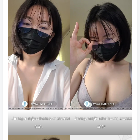
Jinricp.net@redholic377_20260423_VIP-
Jinricp.net@redholic377_20260423_
0001
0004