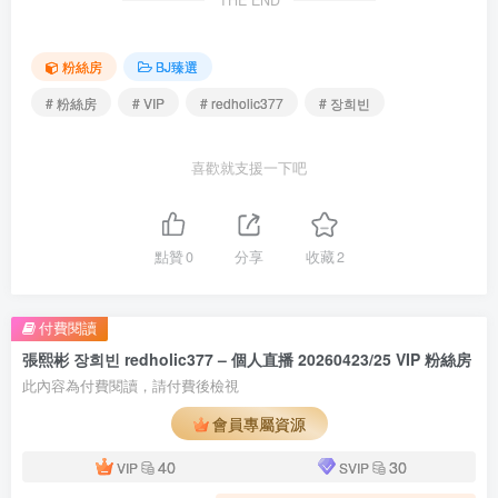
粉絲房
BJ臻選
# 粉絲房
# VIP
# redholic377
# 장희빈
喜歡就支援一下吧
點贊
0
分享
收藏
2
付費閱讀
張熙彬 장희빈 redholic377 – 個人直播 20260423/25 VIP 粉絲房
此內容為付費閱讀，請付費後檢視
會員專屬資源
40
30
VIP
SVIP