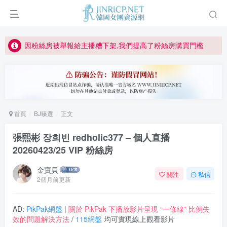
如何獲得 Jinricp.net 網站邀請碼
正版宣告: 警惕盜版網站冒充 Jinricp.net [20260605更新]
因粉絲房被舉報給主播糟下架,我們提高了粉絲房購買門檻
所有ED2K連結僅支援115網盤/PikPak網盤，其它網盤均不支援
關於 PikPak 下播放影片呈現 “一條線” 的問題報告
如何獲得 Jinricp.net 網站邀請碼
首頁
BJ臻選
正文
正版宣告: 警惕盜版網站冒充 Jinricp.net [20260605更新]
張熙彬 장희빈 redholic377 – 個人直播
20260423/25 VIP 粉絲房
金寶貝
關注
私信
2個月前更新
AD:
PikPak網盤
|
關於 PikPak 下播放影片呈現 “一條線” 比例失
效的問題解決方法
/
115網盤
均可實現線上觀看影片